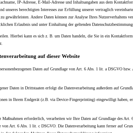
Nachname, IP-Adresse, E-Mail-Adresse und Inhaltsangaben aus dem Kontaktfor
nd unseres berechtigten Interesses zur Erfüllung unserer vertraglich vereinba
te zu gewährleisten. Andere Daten können zur Analyse Ihres Nutzerverhaltens v
cklichen Erlaubnis und unter Einhaltung der geltenden Datenschutzbestimmung
eilen. Hierbei kann es sich z. B. um Daten handeln, die Sie in ein Kontaktfor
t.
tenverarbeitung auf dieser Website
e personenbezogenen Daten auf Grundlage von Art. 6 Abs. 1 lit. a DSGVO bzw. 
gener Daten in Drittstaaten erfolgt die Datenverarbeitung außerdem auf Grundl
onen in Ihrem Endgerät (z.B. via Device-Fingerprinting) eingewilligt haben, er
r Maßnahmen erforderlich, verarbeiten wir Ihre Daten auf Grundlage des Art. 6
ge von Art. 6 Abs. 1 lit. c DSGVO. Die Datenverarbeitung kann ferner auf Grun