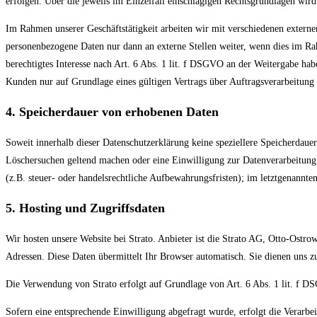
erfolgen. Über die jeweils im Einzelfall einschlägigen Rechtsgrundlagen wird
Im Rahmen unserer Geschäftstätigkeit arbeiten wir mit verschiedenen externe
personenbezogene Daten nur dann an externe Stellen weiter, wenn dies im Rahm
berechtigtes Interesse nach Art. 6 Abs. 1 lit. f DSGVO an der Weitergabe ha
Kunden nur auf Grundlage eines gültigen Vertrags über Auftragsverarbeitung
4. Speicherdauer von erhobenen Daten
Soweit innerhalb dieser Datenschutzerklärung keine speziellere Speicherdaue
Löschersuchen geltend machen oder eine Einwilligung zur Datenverarbeitung 
(z.B. steuer- oder handelsrechtliche Aufbewahrungsfristen); im letztgenannten
5. Hosting und Zugriffsdaten
Wir hosten unsere Website bei Strato. Anbieter ist die Strato AG, Otto-Ostro
Adressen. Diese Daten übermittelt Ihr Browser automatisch. Sie dienen uns 
Die Verwendung von Strato erfolgt auf Grundlage von Art. 6 Abs. 1 lit. f DS
Sofern eine entsprechende Einwilligung abgefragt wurde, erfolgt die Verarb