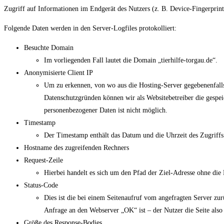
Zugriff auf Informationen im Endgerät des Nutzers (z. B. Device-Fingerprin
Folgende Daten werden in den Server-Logfiles protokolliert:
Besuchte Domain
Im vorliegenden Fall lautet die Domain „tierhilfe-torgau.de“.
Anonymisierte Client IP
Um zu erkennen, von wo aus die Hosting-Server gegebenenfalls
Datenschutzgründen können wir als Websitebetreiber die gespeic
personenbezogener Daten ist nicht möglich.
Timestamp
Der Timestamp enthält das Datum und die Uhrzeit des Zugriffs
Hostname des zugreifenden Rechners
Request-Zeile
Hierbei handelt es sich um den Pfad der Ziel-Adresse ohne die D
Status-Code
Dies ist die bei einem Seitenaufruf vom angefragten Server zur
Anfrage an den Webserver „OK“ ist – der Nutzer die Seite also 
Größe des Response-Bodies