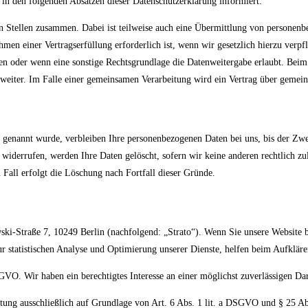
 in den folgenden Absätzen dieser Datenschutzerklärung informiert.
n Stellen zusammen. Dabei ist teilweise auch eine Übermittlung von personenbe
en einer Vertragserfüllung erforderlich ist, wenn wir gesetzlich hierzu verpf
ben oder wenn eine sonstige Rechtsgrundlage die Datenweitergabe erlaubt. Bei
 weiter. Im Falle einer gemeinsamen Verarbeitung wird ein Vertrag über gemei
r genannt wurde, verbleiben Ihre personenbezogenen Daten bei uns, bis der Zwec
widerrufen, werden Ihre Daten gelöscht, sofern wir keine anderen rechtlich z
 Fall erfolgt die Löschung nach Fortfall dieser Gründe.
wski-Straße 7, 10249 Berlin (nachfolgend: „Strato“). Wenn Sie unsere Website be
zur statistischen Analyse und Optimierung unserer Dienste, helfen beim Aufkl
GVO. Wir haben ein berechtigtes Interesse an einer möglichst zuverlässigen Dar
eitung ausschließlich auf Grundlage von Art. 6 Abs. 1 lit. a DSGVO und § 25