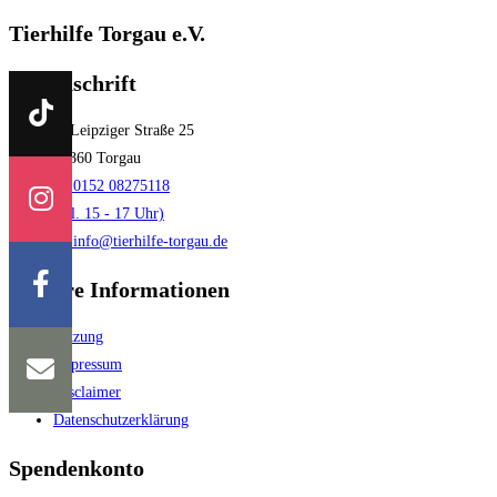
Tierhilfe Torgau e.V.
Postanschrift
Leipziger Straße 25
04860 Torgau
0152 08275118
(tgl. 15 - 17 Uhr)
info@tierhilfe-torgau.de
Weitere Informationen
Satzung
Impressum
Disclaimer
Datenschutzerklärung
Spendenkonto